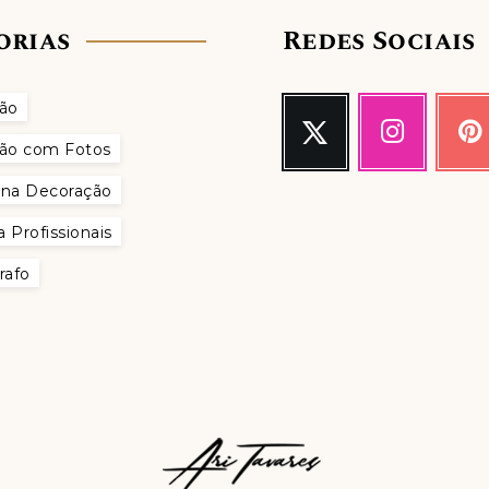
orias
Redes Sociais
ão
Twitter
Instagra
Pin
Me
Nossas
Pin
ão com Fotos
siga!
fotos!
it!
t na Decoração
a Profissionais
rafo