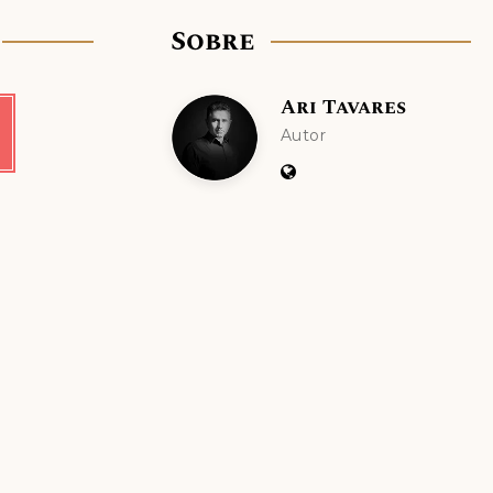
Sobre
Ari Tavares
m
terest
Ari
Autor
Website:
Tavares
https://aritavares.art