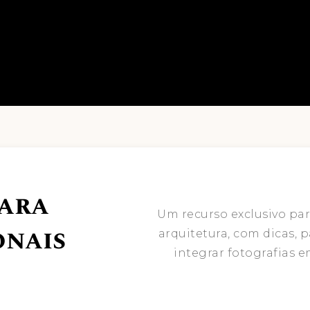
para
Um recurso exclusivo par
onais
arquitetura, com dicas, p
integrar fotografias e