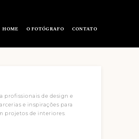
HOME
O FOTÓGRAFO
CONTATO
a profissionais de design e
arcerias e inspirações para
m projetos de interiores.