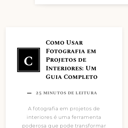
Como Usar
Fotografia em
C
Projetos de
Interiores: Um
Guia Completo
25
minutos de leitura
A fotografia em projetos de
interiores é uma ferramenta
poderosa que pode transformar