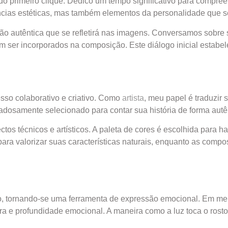
 do primeiro clique. Dedico um tempo significativo para compre
ncias estéticas, mas também elementos da personalidade que se
o autêntica que se refletirá nas imagens. Conversamos sobre s
em ser incorporados na composição. Este diálogo inicial estab
sso colaborativo e criativo. Como
artista
, meu papel é traduzi
dosamente selecionado para contar sua história de forma autên
ctos técnicos e artísticos. A paleta de cores é escolhida para
ra valorizar suas características naturais, enquanto as composi
ico, tornando-se uma ferramenta de expressão emocional. Em meu
fera e profundidade emocional. A maneira como a luz toca o r