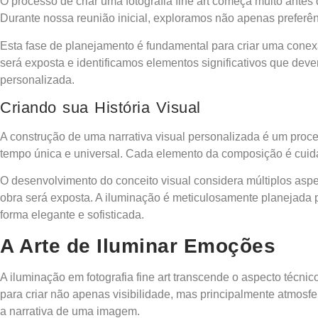
O processo de criar uma fotografia fine art começa muito antes
Durante nossa reunião inicial, exploramos não apenas preferê
Esta fase de planejamento é fundamental para criar uma conexã
será exposta e identificamos elementos significativos que dev
personalizada.
Criando sua História Visual
A construção de uma narrativa visual personalizada é um proce
tempo única e universal. Cada elemento da composição é cuida
O desenvolvimento do conceito visual considera múltiplos aspe
obra será exposta. A iluminação é meticulosamente planejada pa
forma elegante e sofisticada.
A Arte de Iluminar Emoções
A iluminação em fotografia fine art transcende o aspecto técn
para criar não apenas visibilidade, mas principalmente atmos
a narrativa de uma imagem.