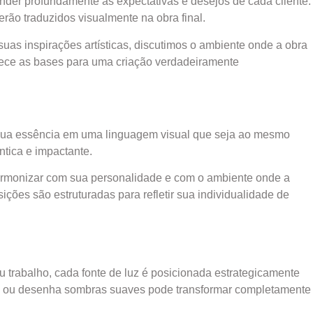
ender profundamente as expectativas e desejos de cada cliente.
rão traduzidos visualmente na obra final.
uas inspirações artísticas, discutimos o ambiente onde a obra
elece as bases para uma criação verdadeiramente
r sua essência em uma linguagem visual que seja ao mesmo
tica e impactante.
 harmonizar com sua personalidade e com o ambiente onde a
ções são estruturadas para refletir sua individualidade de
 trabalho, cada fonte de luz é posicionada estrategicamente
osto ou desenha sombras suaves pode transformar completamente